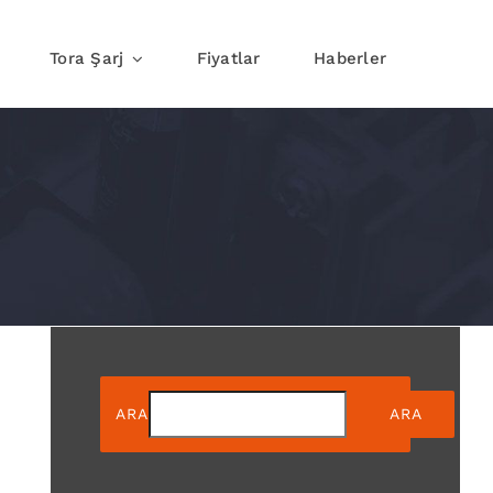
Tora Şarj
Fiyatlar
Haberler
j
Yolda Şarj
ARA
ARA