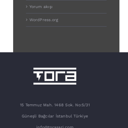
Yorum akışı
WordPress.org
15 Temmuz Mah. 1468 Sok. No:5/31
Güneşli Bağcılar İstanbul Türkiye
info@torasarj.com