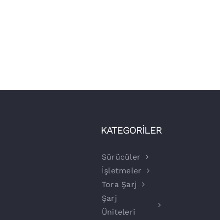
KATEGORİLER
Sürücüler
İşletmeler
Tora Şarj
Şarj
Üniteleri