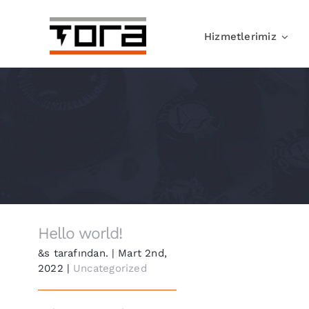
Skip
to
Hizmetlerimiz
content
Hello world!
&s tarafından.
|
Mart 2nd,
2022
|
Uncategorized