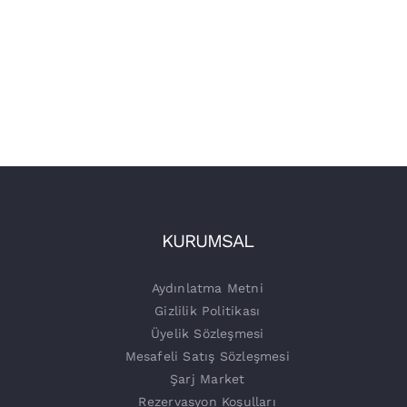
KURUMSAL
Aydınlatma Metni
Gizlilik Politikası
Üyelik Sözleşmesi
Mesafeli Satış Sözleşmesi
Şarj Market
Rezervasyon Koşulları