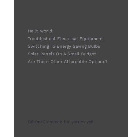
Recent Posts
Hello world!
Troubleshoot Electrical Equipment
Switching To Energy Saving Bulbs
Solar Panels On A Small Budget
Are There Other Affordable Options?
Recent
Comments
Görüntülenecek bir yorum yok.