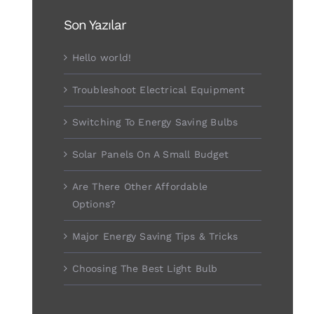
Son Yazılar
Hello world!
Troubleshoot Electrical Equipment
Switching To Energy Saving Bulbs
Solar Panels On A Small Budget
Are There Other Affordable
Options?
Major Energy Saving Tips & Tricks
Choosing The Best Light Bulb