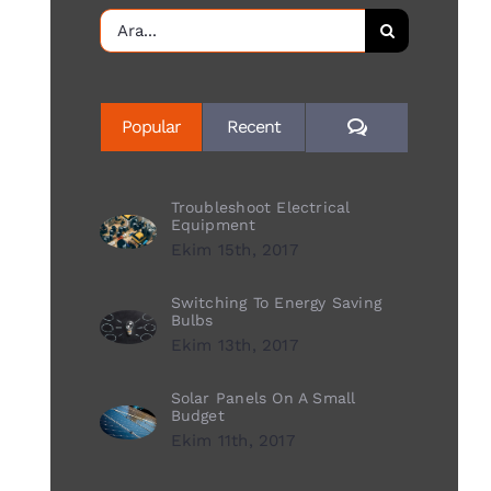
Ara:
Yorum
Popular
Recent
Troubleshoot Electrical
Equipment
Ekim 15th, 2017
Switching To Energy Saving
Bulbs
Ekim 13th, 2017
Solar Panels On A Small
Budget
Ekim 11th, 2017