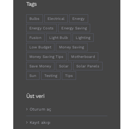
Tags
Bulbs
Electrical
Energy
Energy Costs
Energy Saving
Fusion
Light Bulb
Lighting
Low Budget
Money Saving
Money Saving Tips
Motherboard
Save Money
Solar
Solar Panels
Sun
Testing
Tips
Üst veri
Oturum aç
Kayıt akışı