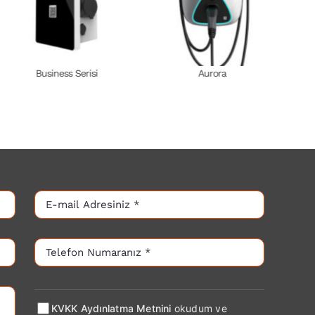
Business Serisi
Aurora
22 kW 3 Fazlı
11 kW 3 Fazlı
2
KVKK Aydınlatma Metnini
okudum ve