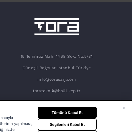
15 Temmuz Mah. 1468 Sok. No:5/31
Güneşli Bağcılar İstanbul Türkiye
info@torasarj.com
torateknik@hs01.kep.tr
0850 808 86 72
×
Tümünü Kabul Et
amacıyla
lerinin yapılması,
Seçilenleri Kabul Et
diğinizde