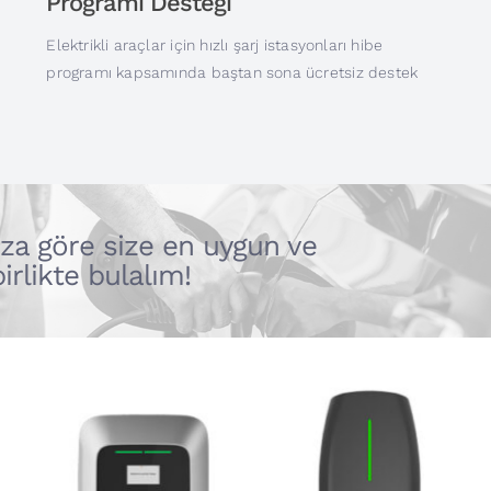
Programı Desteği
Elektrikli araçlar için hızlı şarj istasyonları hibe
programı kapsamında baştan sona ücretsiz destek
nıza göre size en uygun ve
likte bulalım!