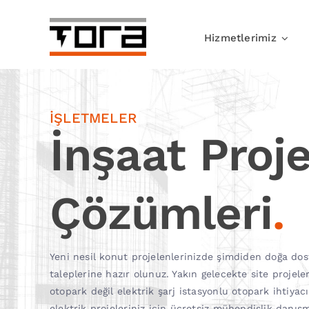
Skip
to
Hizmetlerimiz
content
İŞLETMELER
İnşaat Proj
Çözümleri
.
Yeni nesil konut projelenlerinizde şimdiden doğa dost
taleplerine hazır olunuz. Yakın gelecekte site projele
otopark değil elektrik şarj istasyonlu otopark ihtiyacı
elektrik projeleriniz için ücretsiz mühendislik danı