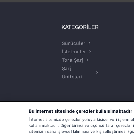
KATEGORİLER
Sürücüler
İşletmeler
Tora Şarj
Şarj
Üniteleri
Bu internet sitesinde çerezler kullanılmaktadır
İnternet sitemizde çerezler yoluyla kişisel veri işlenme
kullanılmaktadır. Diğer birinci ve üçüncü taraf çerezler 
sitemizin daha işlevsel kılınması ve kişiselleştirmesi (gi