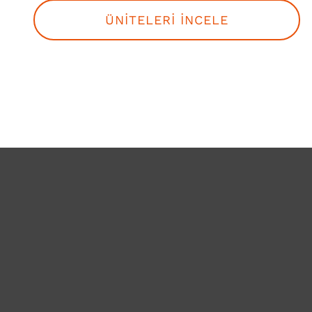
ÜNİTELERİ İNCELE
Aurora
11 kW 3 Fazlı