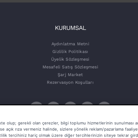
KURUMSAL
Aydınlatma Metni
Gizlilik Politikası
Üyelik Sözleşmesi
Mesafeli Satış Sözleşmesi
Şarj Market
Rezervasyon Koşulları
kte olup; gerekli olan çerezler, bilgi toplumu hizmetlerinin sunulması 
ise açık rıza vermeniz halinde, sizlere yönelik reklam/pazarlama faaliyet
zlilik tercihiniz hariç olmak üzere diğer tercihlerinizin siteye tekrar gir