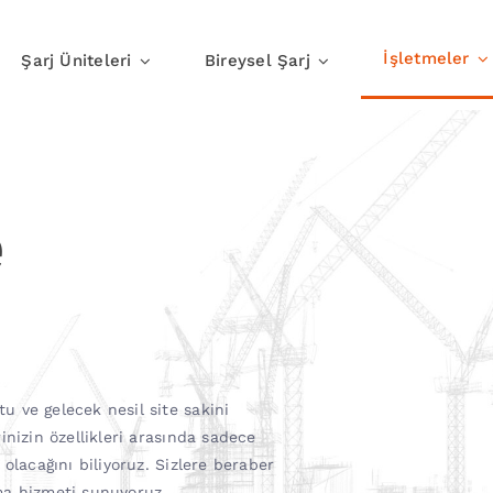
İşletmeler
Şarj Üniteleri
Bireysel Şarj
Evde Şarj
İşte Şar
e
u ve gelecek nesil site sakini
rinizin özellikleri arasında sadece
 olacağını biliyoruz. Sizlere beraber
şma hizmeti sunuyoruz.