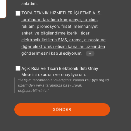
anladım.
TORA TEKNiK HiZMETLER İŞLETME A. Ş.
tarafından tarafıma kampanya, tanıtım,
reklam, promosyon, fırsat, memnuniyet
anketi ve bilgilendirme içerikli ticari
elektronik iletilerin SMS, arama, e-posta ve
diğer elektronik iletişim kanalları üzerinden
gönderilmesini
kabul ediyorum.
Açık Rıza ve Ticari Elektronik İleti Onay
Metni
'ni okudum ve onaylıyorum.
"İletişim tercihlerinizi dilediğiniz zaman
İYS (iys.org.tr)
üzerinden veya tarafımıza başvurarak
değiştirebilirsiniz."
GÖNDER