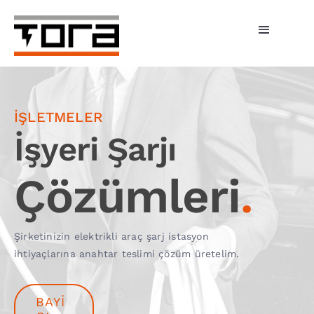
Skip
to
Toggle
content
Navigati
Hizmetlerimiz
Şarj Üniteleri
İŞLETMELER
İşyeri Şarjı
Bireysel Şarj
Çözümleri
.
İşletmeler
Tora Şarj
Şirketinizin elektrikli araç şarj istasyon
ihtiyaçlarına anahtar teslimi çözüm üretelim.
Fiyatlar
Haberler
BAYI