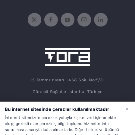
15 Temmuz Mah. 1468 Sok. No:5/31
Güneşli Bağcılar İstanbul Türkiye
info@torasarj.com
×
Bu internet sitesinde çerezler kullanılmaktadır
torateknik@hs01.kep.tr
İnternet sitemizde çerezler yoluyla kişisel veri işlenmekte
olup; gerekli olan çerezler, bilgi toplumu hizmetlerinin
0850 808 86 72
sunulması amacıyla kullanılmaktadır. Diğer birinci ve üçüncü