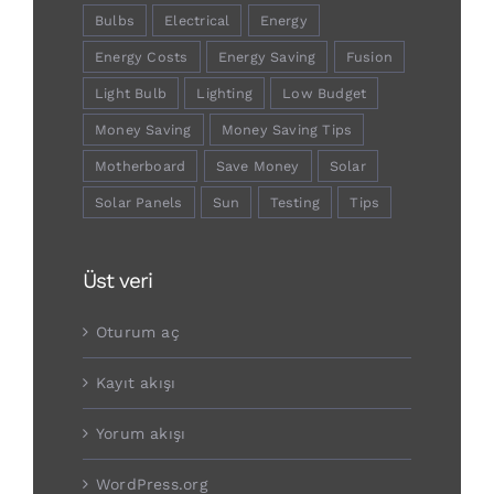
Bulbs
Electrical
Energy
Energy Costs
Energy Saving
Fusion
Light Bulb
Lighting
Low Budget
Money Saving
Money Saving Tips
Motherboard
Save Money
Solar
Solar Panels
Sun
Testing
Tips
Üst veri
Oturum aç
Kayıt akışı
Yorum akışı
WordPress.org