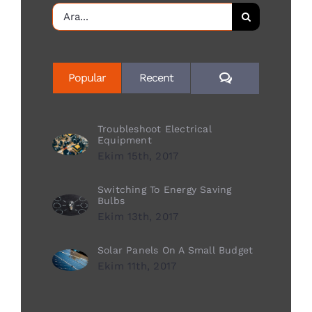
Ara:
Yorum
Popular
Recent
Troubleshoot Electrical
Equipment
Ekim 15th, 2017
Switching To Energy Saving
Bulbs
Ekim 13th, 2017
Solar Panels On A Small Budget
Ekim 11th, 2017