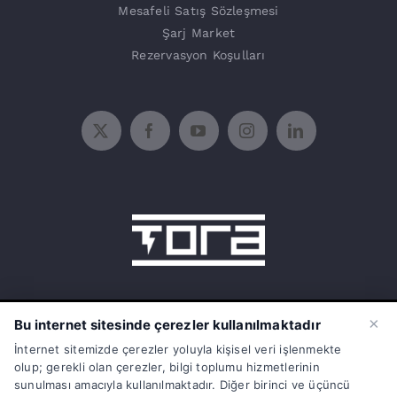
Mesafeli Satış Sözleşmesi
Şarj Market
Rezervasyon Koşulları
15 Temmuz Mah. 1468 Sok. No:5/31
×
Bu internet sitesinde çerezler kullanılmaktadır
Güneşli Bağcılar İstanbul Türkiye
İnternet sitemizde çerezler yoluyla kişisel veri işlenmekte
olup; gerekli olan çerezler, bilgi toplumu hizmetlerinin
info@torasarj.com
sunulması amacıyla kullanılmaktadır. Diğer birinci ve üçüncü