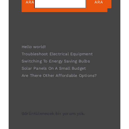
ARA
ARA
Recent Posts
Hello world!
Troubleshoot Electrical Equipment
Switching To Energy Saving Bulbs
Solar Panels On A Small Budget
Are There Other Affordable Options?
Recent Comments
Görüntülenecek bir yorum yok.