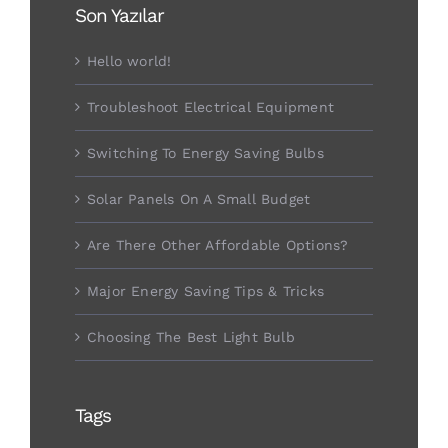
Son Yazılar
Hello world!
Troubleshoot Electrical Equipment
Switching To Energy Saving Bulbs
Solar Panels On A Small Budget
Are There Other Affordable Options?
Major Energy Saving Tips & Tricks
Choosing The Best Light Bulb
Tags