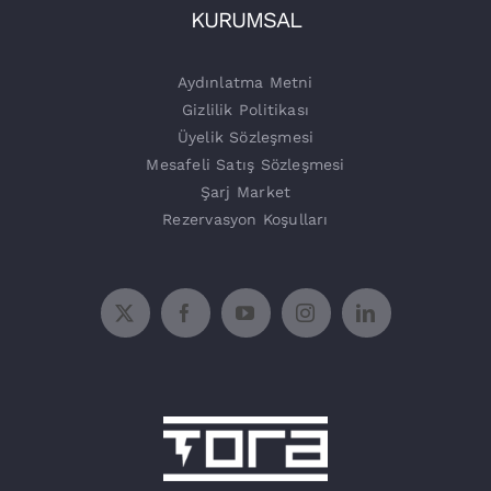
Tora Şarj
KURUMSAL
Şarj Üniteleri
Aydınlatma Metni
Gizlilik Politikası
Üyelik Sözleşmesi
Mesafeli Satış Sözleşmesi
Şarj Market
Rezervasyon Koşulları