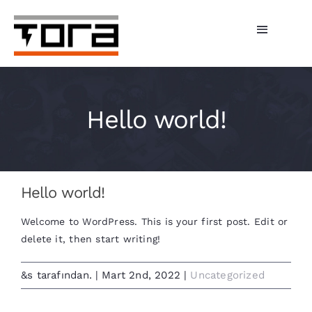
Skip
to
Toggle
content
Navigati
Hizmetlerimiz
Hello world!
Şarj Üniteleri
Bireysel Şarj
İşletmeler
Hello world!
Tora Şarj
Welcome to WordPress. This is your first post. Edit or
delete it, then start writing!
Fiyatlar
&s tarafından.
|
Mart 2nd, 2022
|
Uncategorized
Haberler