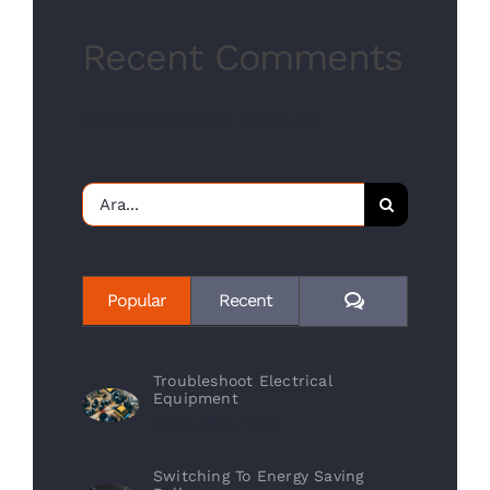
Recent Comments
Görüntülenecek bir yorum yok.
Ara:
Yorum
Popular
Recent
Troubleshoot Electrical
Equipment
Ekim 15th, 2017
Switching To Energy Saving