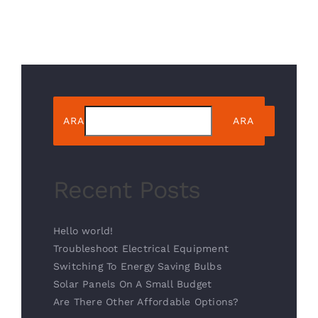
ARA
ARA
Recent Posts
Hello world!
Troubleshoot Electrical Equipment
Switching To Energy Saving Bulbs
Solar Panels On A Small Budget
Are There Other Affordable Options?