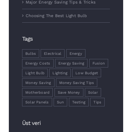
Major Energy Saving Tips & Tricks
Choosing The Best Light Bulb
Tags
Bulbs
Electrical
Energy
Energy Costs
Energy Saving
Fusion
Light Bulb
Lighting
Low Budget
Money Saving
Money Saving Tips
Motherboard
Save Money
Solar
Solar Panels
Sun
Testing
Tips
Üst veri