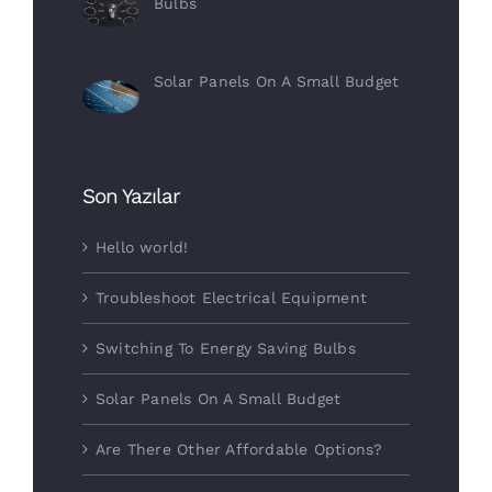
Bulbs
Ekim 13th, 2017
Solar Panels On A Small Budget
Ekim 11th, 2017
Son Yazılar
Hello world!
Troubleshoot Electrical Equipment
Switching To Energy Saving Bulbs
Solar Panels On A Small Budget
Are There Other Affordable Options?