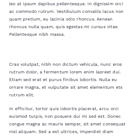
leo at ipsum dapibus pellentesque. In dignissim orci
ac commodo rutrum. Vestibulum convallis lacus non
quam pretium, eu lacinia odio rhoncus. Aenean
rhoncus nulla quam, quis egestas mi cursus vitae.
Pellentesque nibh massa.
Interdum et malesuada fames
Cras volutpat, nibh non dictum vehicula, nunc eros
rutrum dolor, a fermentum lorem enim laoreet dui.
Etiam sed erat et purus finibus lobortis. Nulla eu
ornare magna, et vulputate sit amet elementum ets
rutrum elit.
In efficitur, tortor quis lobortis placerat, arcu orci
euismod turpis, non posuere dui mi sed est. Donec
congue magna ac mauris semper, sit amet consequat
nisl aliquam. Sed a est ultrices, imperdiet diam