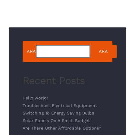
ARA
ARA
Recent Posts
Hello world!
Troubleshoot Electrical Equipment
Switching To Energy Saving Bulbs
Solar Panels On A Small Budget
Are There Other Affordable Options?