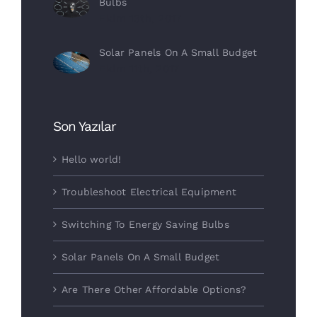
Bulbs
Ekim 13th, 2017
Solar Panels On A Small Budget
Ekim 11th, 2017
Son Yazılar
Hello world!
Troubleshoot Electrical Equipment
Switching To Energy Saving Bulbs
Solar Panels On A Small Budget
Are There Other Affordable Options?