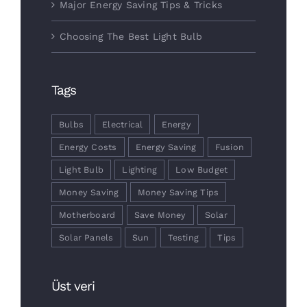
Major Energy Saving Tips & Tricks
Choosing The Best Light Bulb
Tags
Bulbs
Electrical
Energy
Energy Costs
Energy Saving
Fusion
Light Bulb
Lighting
Low Budget
Money Saving
Money Saving Tips
Motherboard
Save Money
Solar
Solar Panels
Sun
Testing
Tips
Üst veri