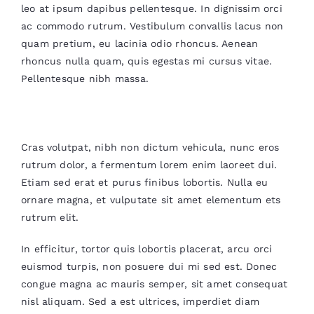
leo at ipsum dapibus pellentesque. In dignissim orci
ac commodo rutrum. Vestibulum convallis lacus non
quam pretium, eu lacinia odio rhoncus. Aenean
rhoncus nulla quam, quis egestas mi cursus vitae.
Pellentesque nibh massa.
Interdum et malesuada fames
Cras volutpat, nibh non dictum vehicula, nunc eros
rutrum dolor, a fermentum lorem enim laoreet dui.
Etiam sed erat et purus finibus lobortis. Nulla eu
ornare magna, et vulputate sit amet elementum ets
rutrum elit.
In efficitur, tortor quis lobortis placerat, arcu orci
euismod turpis, non posuere dui mi sed est. Donec
congue magna ac mauris semper, sit amet consequat
nisl aliquam. Sed a est ultrices, imperdiet diam