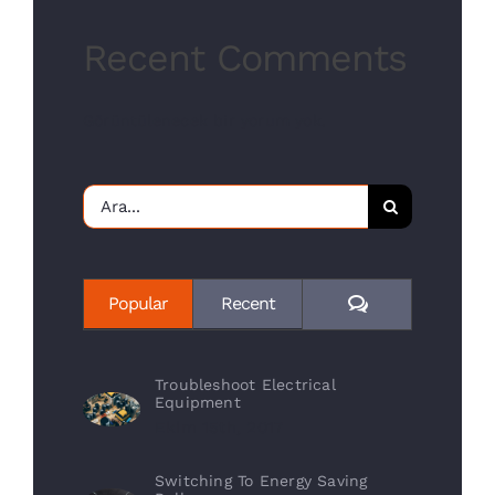
Recent Comments
Görüntülenecek bir yorum yok.
Ara:
Yorum
Popular
Recent
Troubleshoot Electrical
Equipment
Ekim 15th, 2017
Switching To Energy Saving