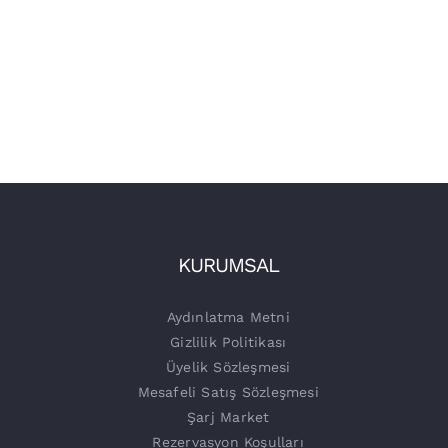
KURUMSAL
Aydınlatma Metni
Gizlilik Politikası
Üyelik Sözleşmesi
Mesafeli Satış Sözleşmesi
Şarj Market
Rezervasyon Koşulları