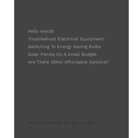
Recent Posts
Hello world!
Troubleshoot Electrical Equipment
Switching To Energy Saving Bulbs
Solar Panels On A Small Budget
Are There Other Affordable Options?
Recent
Comments
Görüntülenecek bir yorum yok.