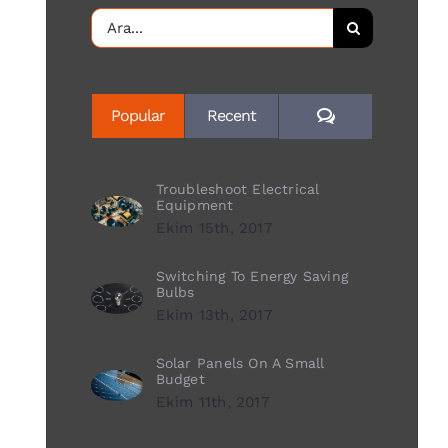
Ara:
Yorum
Popular
Recent
Troubleshoot Electrical
Equipment
Ekim 15th, 2017
Switching To Energy Saving
Bulbs
Ekim 13th, 2017
Solar Panels On A Small
Budget
Ekim 11th, 2017