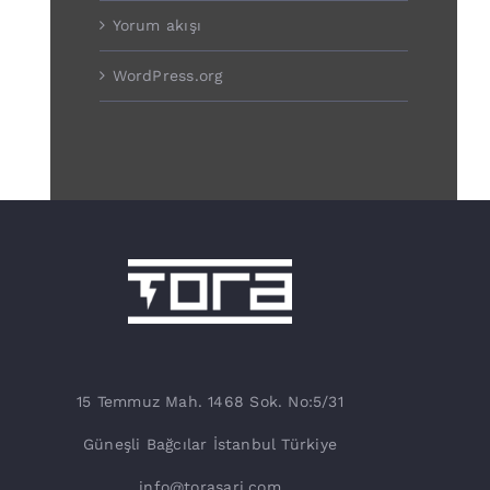
Yorum akışı
WordPress.org
15 Temmuz Mah. 1468 Sok. No:5/31
Güneşli Bağcılar İstanbul Türkiye
info@torasarj.com