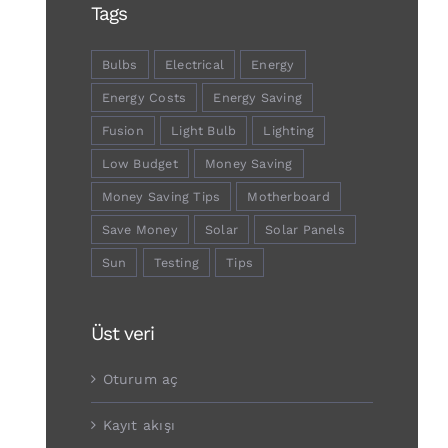
Tags
Bulbs
Electrical
Energy
Energy Costs
Energy Saving
Fusion
Light Bulb
Lighting
Low Budget
Money Saving
Money Saving Tips
Motherboard
Save Money
Solar
Solar Panels
Sun
Testing
Tips
Üst veri
Oturum aç
Kayıt akışı