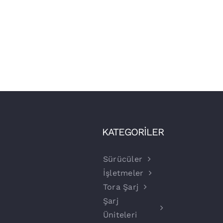
KATEGORİLER
Sürücüler
İşletmeler
Tora Şarj
Şarj
Üniteleri