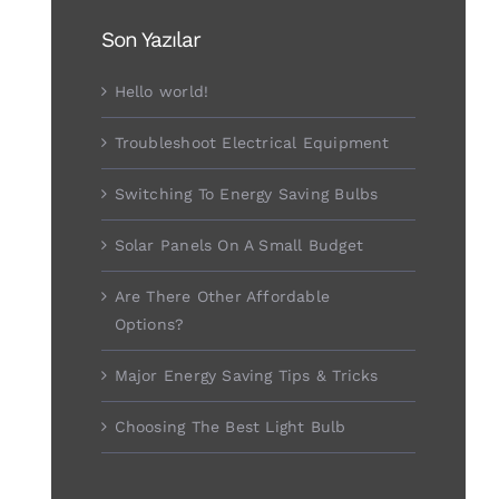
Son Yazılar
Hello world!
Troubleshoot Electrical Equipment
Switching To Energy Saving Bulbs
Solar Panels On A Small Budget
Are There Other Affordable
Options?
Major Energy Saving Tips & Tricks
Choosing The Best Light Bulb