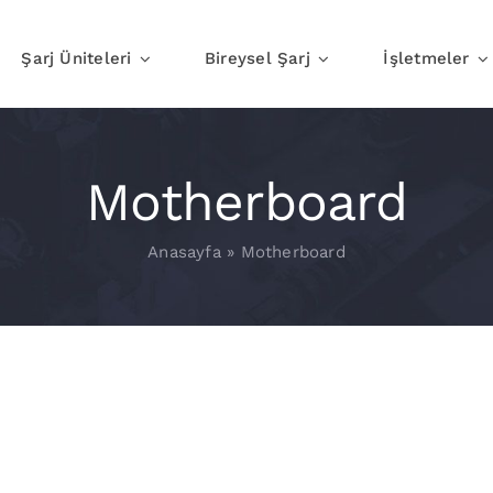
Şarj Üniteleri
Bireysel Şarj
İşletmeler
Evde Şarj
İşte Şar
Motherboard
Anasayfa
»
Motherboard