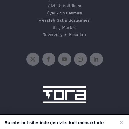
Gizlilik Politikası
Üyelik Sözleşmesi
Mesafeli Satış Sözleşmesi
Şarj Market
Rezervasyon Koşulları
15 Temmuz Mah. 1468 Sok. No:5/31
×
Bu internet sitesinde çerezler kullanılmaktadır
Güneşli Bağcılar İstanbul Türkiye