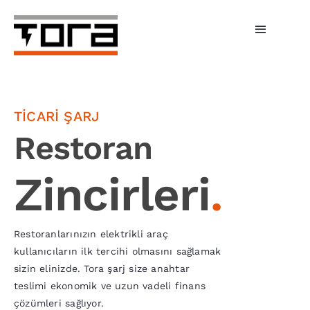
Skip
to
Toggle
content
Navigati
Hizmetlerimiz
Şarj Üniteleri
TİCARİ ŞARJ
Restoran
Bireysel Şarj
Zincirleri
.
İşletmeler
Tora Şarj
Restoranlarınızın elektrikli araç
kullanıcıların ilk tercihi olmasını sağlamak
Fiyatlar
sizin elinizde. Tora şarj size anahtar
teslimi ekonomik ve uzun vadeli finans
Haberler
çözümleri sağlıyor.