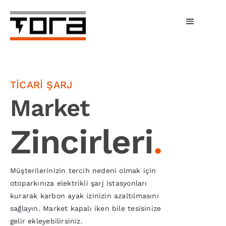
Skip
to
Toggle
content
Navigati
Hizmetlerimiz
Şarj Üniteleri
TİCARİ ŞARJ
Market
Bireysel Şarj
Zincirleri
.
İşletmeler
Tora Şarj
Müşterilerinizin tercih nedeni olmak için
otoparkınıza elektrikli şarj istasyonları
Fiyatlar
kurarak karbon ayak izinizin azaltılmasını
sağlayın. Market kapalı iken bile tesisinize
Haberler
gelir ekleyebilirsiniz.