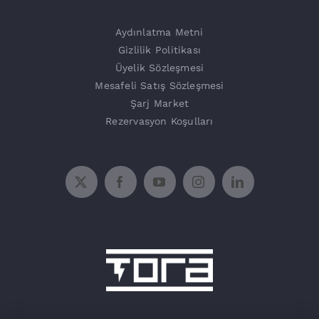
Şarj Üniteleri
Aydınlatma Metni
Gizlilik Politikası
Üyelik Sözleşmesi
Mesafeli Satış Sözleşmesi
Şarj Market
Rezervasyon Koşulları