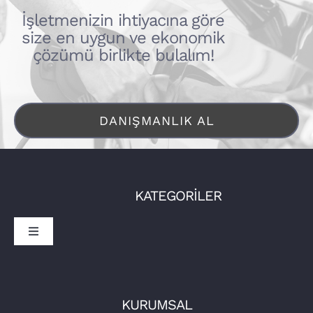
İşletmenizin ihtiyacına göre
size en uygun ve ekonomik
çözümü birlikte bulalım!
DANIŞMANLIK AL
KATEGORİLER
Toggle
Navigation
Sürücüler
İşletmeler
Tora Şarj
KURUMSAL