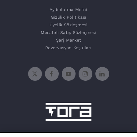
Aydınlatma Metni
Gizlilik Politikası
Üyelik Sözleşmesi
Mesafeli Satış Sözleşmesi
Şarj Market
Rezervasyon Koşulları
15 Temmuz Mah. 1468 Sok. No:5/31