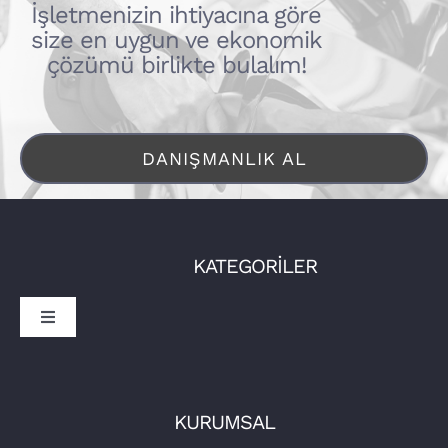
İşletmenizin ihtiyacına göre
size en uygun ve ekonomik
çözümü birlikte bulalım!
DANIŞMANLIK AL
KATEGORİLER
Toggle
Navigation
Sürücüler
İşletmeler
Tora Şarj
KURUMSAL
Şarj Üniteleri