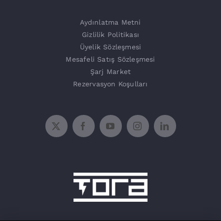
Şarj Üniteleri
Aydınlatma Metni
Gizlilik Politikası
Üyelik Sözleşmesi
Mesafeli Satış Sözleşmesi
Şarj Market
Rezervasyon Koşulları