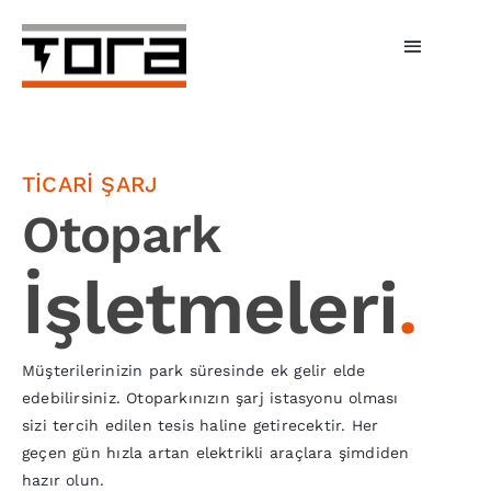
Skip
to
Toggle
content
Navigati
Hizmetlerimiz
Şarj Üniteleri
TİCARİ ŞARJ
Otopark
Bireysel Şarj
İşletmeleri
.
İşletmeler
Tora Şarj
Müşterilerinizin park süresinde ek gelir elde
edebilirsiniz. Otoparkınızın şarj istasyonu olması
Fiyatlar
sizi tercih edilen tesis haline getirecektir. Her
geçen gün hızla artan elektrikli araçlara şimdiden
Haberler
hazır olun.