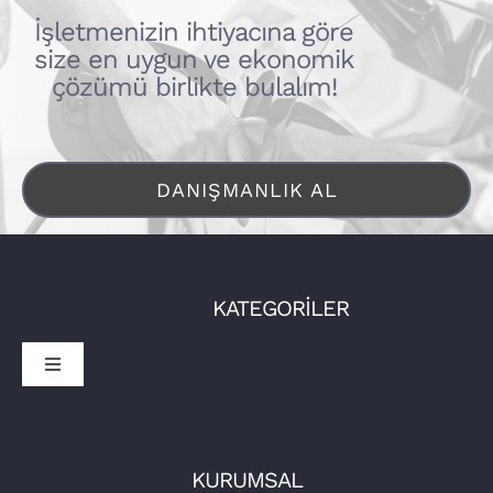
İşletmenizin ihtiyacına göre
size en uygun ve ekonomik
çözümü birlikte bulalım!
DANIŞMANLIK AL
KATEGORİLER
Toggle
Navigation
Sürücüler
İşletmeler
Tora Şarj
KURUMSAL