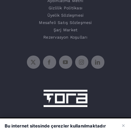
Aydınlatma Metni
Gizlilik Politikası
Üyelik Sözleşmesi
Mesafeli Satış Sözleşmesi
Şarj Market
Rezervasyon Koşulları
15 Temmuz Mah. 1468 Sok. No:5/31
×
Bu internet sitesinde çerezler kullanılmaktadır