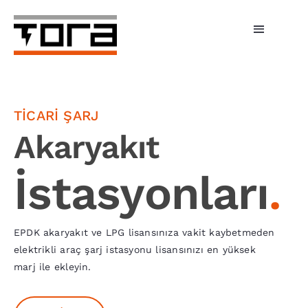
Skip
to
Toggle
content
Navigati
Hizmetlerimiz
Şarj Üniteleri
TİCARİ ŞARJ
Akaryakıt
Bireysel Şarj
İstasyonları
.
İşletmeler
Tora Şarj
EPDK akaryakıt ve LPG lisansınıza vakit kaybetmeden
elektrikli araç şarj istasyonu lisansınızı en yüksek
Fiyatlar
marj ile ekleyin.
Haberler