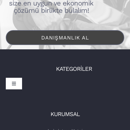
size en uygun ve ekonomik
çözümü birlikte bulalım!
DANIŞMANLIK AL
KATEGORİLER
Toggle
Navigation
Sürücüler
İşletmeler
Tora Şarj
KURUMSAL
Şarj Üniteleri