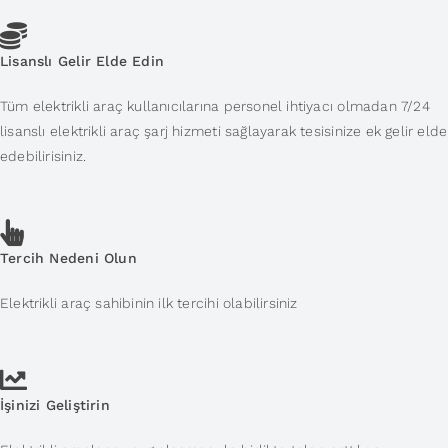
Lisanslı Gelir Elde Edin
Tüm elektrikli araç kullanıcılarına personel ihtiyacı olmadan 7/24
lisanslı elektrikli araç şarj hizmeti sağlayarak tesisinize ek gelir elde
edebilirisiniz.
Tercih Nedeni Olun
Elektrikli araç sahibinin ilk tercihi olabilirsiniz
İşinizi Geliştirin