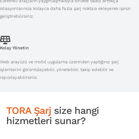
Elektrikli araçların yaygınlaşmasıyla birlikte talep arttıkça
istasyonlarınıza kolayca daha fazla şarj noktası ekleyerek işinizi
geliştirebilirsiniz.
Kolay Yönetin
Web arayüzü ve mobil uygulama üzerinden yaptığınız şarj
işlemlerini görüntüleyebilir, yönetebilir, takip edebilir ve
raporlayabilirsiniz.
TORA Şarj
size hangi
hizmetleri sunar?