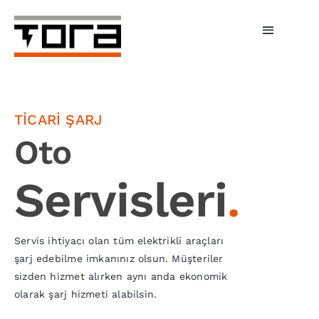
Skip
to
Toggle
content
Navigati
Hizmetlerimiz
Şarj Üniteleri
TİCARİ ŞARJ
Oto
Bireysel Şarj
Servisleri
.
İşletmeler
Tora Şarj
Servis ihtiyacı olan tüm elektrikli araçları
şarj edebilme imkanınız olsun. Müşteriler
Fiyatlar
sizden hizmet alırken aynı anda ekonomik
olarak şarj hizmeti alabilsin.
Haberler