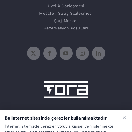
Üyelik Sözleşmesi
Mesafeli Satış Sözleşmesi
Şarj Market
Rezervasyon Koşulları
15 Temmuz Mah. 1468 Sok. No:5/31
×
Bu internet sitesinde çerezler kullanılmaktadır
Güneşli Bağcılar İstanbul Türkiye
İnternet sitemizde çerezler yoluyla kişisel veri işlenmekte