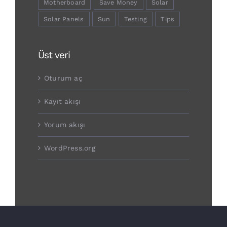
Motherboard
Save Money
Solar
Solar Panels
Sun
Testing
Tips
Üst veri
Oturum aç
Kayıt akışı
Yorum akışı
WordPress.org