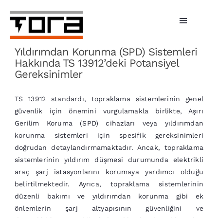
Skip
to
Toggle
content
Navigati
Yıldırımdan Korunma (SPD) Sistemleri
Hizmetlerimiz
Hakkında TS 13912’deki Potansiyel
Gereksinimler
Şarj Üniteleri
TS 13912 standardı, topraklama sistemlerinin genel
Bireysel Şarj
güvenlik için önemini vurgulamakla birlikte, Aşırı
Gerilim Koruma (SPD) cihazları veya yıldırımdan
İşletmeler
korunma sistemleri için spesifik gereksinimleri
doğrudan detaylandırmamaktadır. Ancak, topraklama
Tora Şarj
sistemlerinin yıldırım düşmesi durumunda elektrikli
araç şarj istasyonlarını korumaya yardımcı olduğu
Fiyatlar
belirtilmektedir. Ayrıca, topraklama sistemlerinin
düzenli bakımı ve yıldırımdan korunma gibi ek
Haberler
önlemlerin şarj altyapısının güvenliğini ve