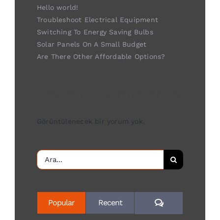
Hello world!
Troubleshoot Electrical Equipment
Switching To Energy Saving Bulbs
Solar Panels On A Small Budget
Are There Other Affordable Options?
Recent Comments
Görüntülenecek bir yorum yok.
Ara:
Yorum
Popular
Recent