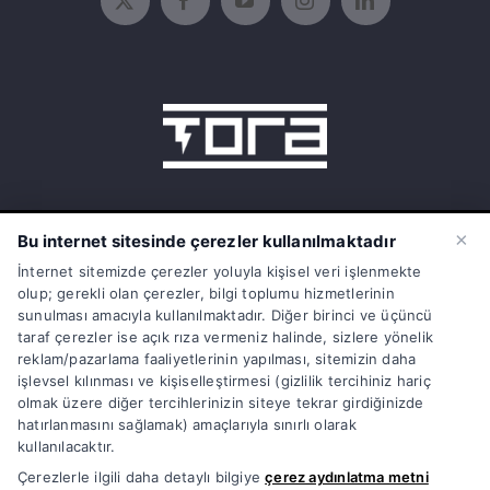
15 Temmuz Mah. 1468 Sok. No:5/31
×
Bu internet sitesinde çerezler kullanılmaktadır
Güneşli Bağcılar İstanbul Türkiye
İnternet sitemizde çerezler yoluyla kişisel veri işlenmekte
olup; gerekli olan çerezler, bilgi toplumu hizmetlerinin
info@torasarj.com
sunulması amacıyla kullanılmaktadır. Diğer birinci ve üçüncü
taraf çerezler ise açık rıza vermeniz halinde, sizlere yönelik
torateknik@hs01.kep.tr
reklam/pazarlama faaliyetlerinin yapılması, sitemizin daha
işlevsel kılınması ve kişiselleştirmesi (gizlilik tercihiniz hariç
0850 808 86 72
olmak üzere diğer tercihlerinizin siteye tekrar girdiğinizde
hatırlanmasını sağlamak) amaçlarıyla sınırlı olarak
kullanılacaktır.
Çerezlerle ilgili daha detaylı bilgiye
çerez aydınlatma metni