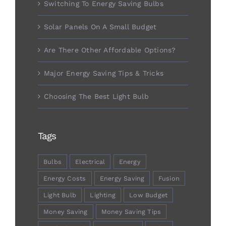
Switching To Energy Saving Bulbs
Solar Panels On A Small Budget
Are There Other Affordable Options?
Major Energy Saving Tips & Tricks
Choosing The Best Light Bulb
Tags
Bulbs
Electrical
Energy
Energy Costs
Energy Saving
Fusion
Light Bulb
Lighting
Low Budget
Money Saving
Money Saving Tips