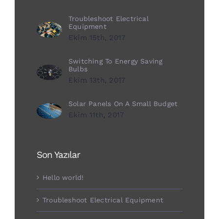
Troubleshoot Electrical
Equipment
Ekim 15th, 2017
Switching To Energy Saving
Bulbs
Ekim 13th, 2017
Solar Panels On A Small Budget
Ekim 11th, 2017
Son Yazılar
Hello world!
Troubleshoot Electrical Equipment