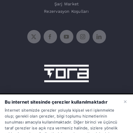
Şarj Market
Rezervasyon Koşulları
15 Temmuz Mah. 1468 Sok. No:5/31
×
Bu internet sitesinde çerezler kullanılmaktadır
Güneşli Bağcılar İstanbul Türkiye
İnternet sitemizde çerezler yoluyla kişisel veri işlenmekte
olup; gerekli olan çerezler, bilgi toplumu hizmetlerinin
info@torasarj.com
sunulması amacıyla kullanılmaktadır. Diğer birinci ve üçüncü
taraf çerezler ise açık rıza vermeniz halinde, sizlere yönelik
torateknik@hs01.kep.tr