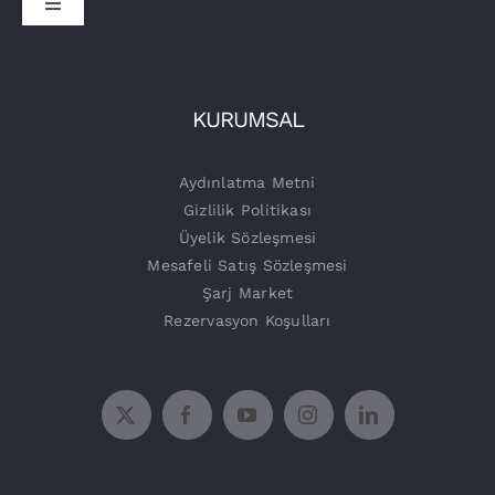
Toggle
Navigation
Sürücüler
İşletmeler
Tora Şarj
KURUMSAL
Şarj Üniteleri
Aydınlatma Metni
Gizlilik Politikası
Üyelik Sözleşmesi
Mesafeli Satış Sözleşmesi
Şarj Market
Rezervasyon Koşulları