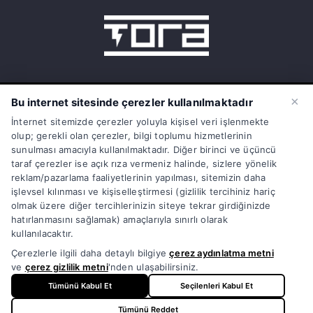
15 Temmuz Mah. 1468 Sok. No:5/31
×
Bu internet sitesinde çerezler kullanılmaktadır
Güneşli Bağcılar İstanbul Türkiye
İnternet sitemizde çerezler yoluyla kişisel veri işlenmekte
olup; gerekli olan çerezler, bilgi toplumu hizmetlerinin
info@torasarj.com
sunulması amacıyla kullanılmaktadır. Diğer birinci ve üçüncü
taraf çerezler ise açık rıza vermeniz halinde, sizlere yönelik
torateknik@hs01.kep.tr
reklam/pazarlama faaliyetlerinin yapılması, sitemizin daha
işlevsel kılınması ve kişiselleştirmesi (gizlilik tercihiniz hariç
0850 808 86 72
olmak üzere diğer tercihlerinizin siteye tekrar girdiğinizde
hatırlanmasını sağlamak) amaçlarıyla sınırlı olarak
kullanılacaktır.
Çerezlerle ilgili daha detaylı bilgiye
çerez aydınlatma metni
ve
çerez gizlilik metni
'nden ulaşabilirsiniz.
© Copyright 1998 - 2026 | Tüm Hakları Saklıdır | Powered
Tümünü Kabul Et
Seçilenleri Kabul Et
by
TORA
Tümünü Reddet