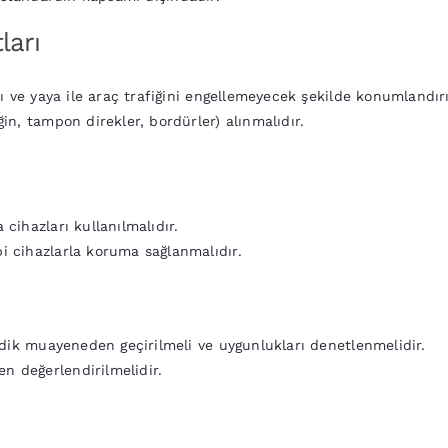
ları
onum Seçimi ve Güvenlik
lı ve yaya ile araç trafiğini engellemeyecek şekilde konumlandırı
in, tampon direkler, bordürler) alınmalıdır.
cihazları kullanılmalıdır.
i cihazlarla koruma sağlanmalıdır.
yodik muayeneden geçirilmeli ve uygunlukları denetlenmelidir.
n değerlendirilmelidir.