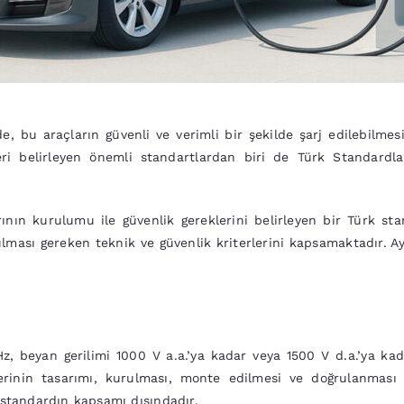
de, bu araçların güvenli ve verimli bir şekilde şarj edilebilmes
ri belirleyen önemli standartlardan biri de Türk Standardl
arının kurulumu ile güvenlik gereklerini belirleyen bir Türk sta
ması gereken teknik ve güvenlik kriterlerini kapsamaktadır. Ay
, beyan gerilimi 1000 V a.a.’ya kadar veya 1500 V d.a.’ya kada
erinin tasarımı, kurulması, monte edilmesi ve doğrulanması i
u standardın kapsamı dışındadır.