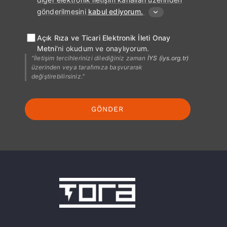
gönderilmesini
kabul ediyorum.
Açık Rıza ve Ticari Elektronik İleti Onay
Metni
'ni okudum ve onaylıyorum.
"İletişim tercihlerinizi dilediğiniz zaman
İYS (iys.org.tr)
üzerinden veya tarafımıza başvurarak
değiştirebilirsiniz."
GÖNDER