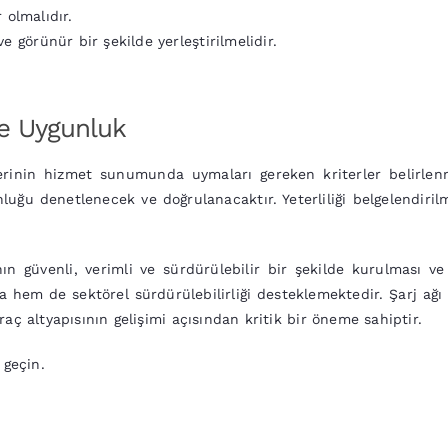
r olmalıdır.
ve görünür bir şekilde yerleştirilmelidir.
ve Uygunluk
erinin hizmet sunumunda uymaları gereken kriterler belirlenm
luğu denetlenecek ve doğrulanacaktır. Yeterliliği belgelendir
nın güvenli, verimli ve sürdürülebilir bir şekilde kurulması ve
 hem de sektörel sürdürülebilirliği desteklemektedir. Şarj ağı i
aç altyapısının gelişimi açısından kritik bir öneme sahiptir.
 geçin.