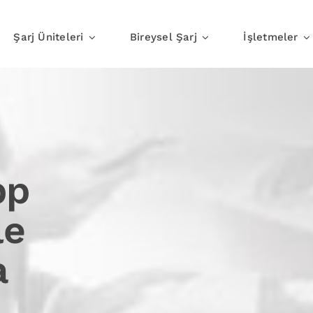
Şarj Üniteleri
Bireysel Şarj
İşletmeler
Evde Şarj
İşte Şar
pp
le
a