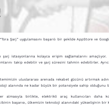
!
leri “Tora Şarj” uygulamasını başarılı bir şekilde AppStore ve Go
ın şarj istasyonlarına kolayca erişim sağlamalarını amaçlıyor.
umlarını takip edebilir ve şarj süresini tahmin edebilirler. Ay
temimizin uluslararası arenada rekabet gücünü artırmak adına
eknoloji alanında ne kadar büyük bir potansiyele sahip olduğunu 
 almasıyla birlikte, elektrikli araç kullanıcıları daha kol
ibinin başarısı, ülkemizin teknoloji alanındaki yükselişinin bir 