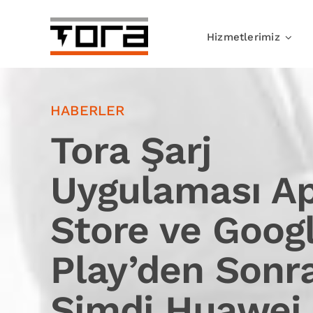
Skip
to
Hizmetlerimiz
content
HABERLER
Tora Şarj
Uygulaması A
Store ve Goog
Play’den Sonr
Şimdi Huawei