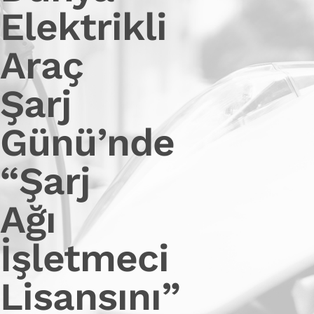
Elektrikli
Araç
Şarj
Günü’nde
“Şarj
Ağı
İşletmeci
Lisansını”