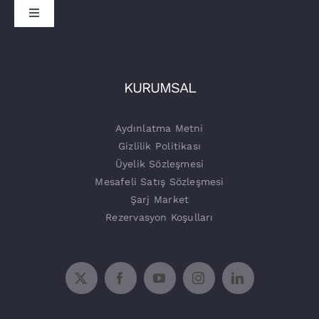
Toggle
Navigation
Sürücüler
İşletmeler
Tora Şarj
KURUMSAL
Şarj Üniteleri
Aydınlatma Metni
Gizlilik Politikası
Üyelik Sözleşmesi
Mesafeli Satış Sözleşmesi
Şarj Market
Rezervasyon Koşulları