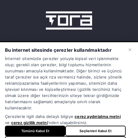
15 Temmuz Mah. 1468 Sok. No:5/31
×
Bu internet sitesinde çerezler kullanılmaktadır
Güneşli Bağcılar İstanbul Türkiye
İnternet sitemizde çerezler yoluyla kişisel veri işlenmekte
olup; gerekli olan çerezler, bilgi toplumu hizmetlerinin
info@torasarj.com
sunulması amacıyla kullanılmaktadır. Diğer birinci ve üçüncü
taraf çerezler ise açık rıza vermeniz halinde, sizlere yönelik
torateknik@hs01.kep.tr
reklam/pazarlama faaliyetlerinin yapılması, sitemizin daha
işlevsel kılınması ve kişiselleştirmesi (gizlilik tercihiniz hariç
0850 808 86 72
olmak üzere diğer tercihlerinizin siteye tekrar girdiğinizde
hatırlanmasını sağlamak) amaçlarıyla sınırlı olarak
kullanılacaktır.
Çerezlerle ilgili daha detaylı bilgiye
çerez aydınlatma metni
ve
çerez gizlilik metni
'nden ulaşabilirsiniz.
© Copyright 1998 - 2026 | Tüm Hakları Saklıdır | Powered
Tümünü Kabul Et
Seçilenleri Kabul Et
by
TORA