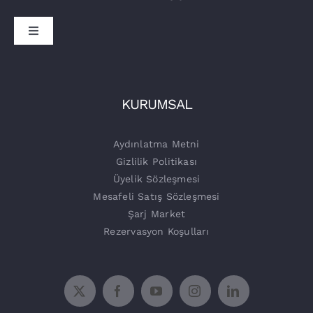
Toggle
Navigation
Sürücüler
İşletmeler
Tora Şarj
KURUMSAL
Şarj Üniteleri
Aydınlatma Metni
Gizlilik Politikası
Üyelik Sözleşmesi
Mesafeli Satış Sözleşmesi
Şarj Market
Rezervasyon Koşulları