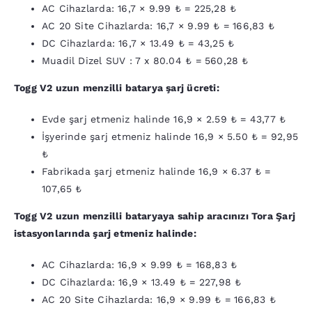
AC Cihazlarda:
16,7
×
9.99
₺ =
225,28
₺
AC 20 Site Cihazlarda:
16,7
×
9.99
₺ =
166,83
₺
DC Cihazlarda:
16,7 ×
13.49
₺ =
43,25
₺
Muadil Dizel SUV : 7 x
80.04
₺ =
560,28
₺
Togg V2 uzun menzilli batarya şarj ücreti:
Evde şarj etmeniz halinde 16,9 ×
2.59
₺ =
43,77
₺
İşyerinde şarj etmeniz halinde 16,9 ×
5.50
₺ =
92,95
₺
Fabrikada şarj etmeniz halinde 16,9 ×
6.37
₺ =
107,65
₺
Togg V2 uzun menzilli bataryaya sahip aracınızı
Tora Şarj
istasyonlarında şarj etmeniz halinde:
AC Cihazlarda:
16,9
×
9.99
₺ =
168,83
₺
DC Cihazlarda: 16,9 ×
13.49
₺ =
227,98
₺
AC 20 Site Cihazlarda: 16,9 ×
9.99
₺ =
166,83
₺