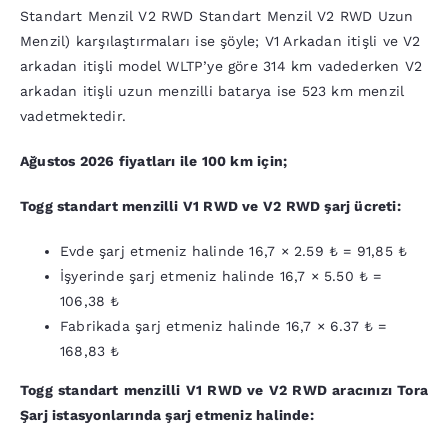
Standart Menzil V2 RWD Standart Menzil V2 RWD Uzun
Menzil) karşılaştırmaları ise şöyle; V1 Arkadan itişli ve V2
arkadan itişli model WLTP’ye göre 314 km vadederken V2
arkadan itişli uzun menzilli batarya ise 523 km menzil
vadetmektedir.
Ağustos 2026 fiyatları ile
100 km için;
Togg standart menzilli V1 RWD ve V2 RWD şarj ücreti:
Evde şarj etmeniz halinde
16,7 ×
2.59
₺ =
91,85
₺
İşyerinde şarj etmeniz halinde
16,7 ×
5.50
₺ =
106,38
₺
Fabrikada şarj etmeniz halinde
16,7 ×
6.37
₺ =
168,83
₺
Togg standart menzilli V1 RWD ve V2 RWD aracınızı Tora
Şarj istasyonlarında şarj etmeniz halinde: