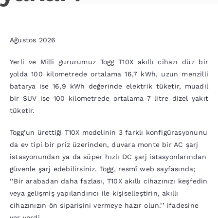
Ağustos 2026
Yerli ve Milli gururumuz Togg T10X akıllı cihazı düz bir
yolda 100 kilometrede ortalama 16,7 kWh, uzun menzilli
batarya ise 16,9 kWh değerinde elektrik tüketir, muadil
bir SUV ise 100 kilometrede ortalama 7 litre dizel yakıt
tüketir.
Togg’un ürettiği T10X modelinin 3 farklı konfigürasyonunu
da ev tipi bir priz üzerinden, duvara monte bir AC şarj
istasyonundan ya da süper hızlı DC şarj istasyonlarından
güvenle şarj edebilirsiniz. Togg, resmî web sayfasında;
‘’Bir arabadan daha fazlası, T10X akıllı cihazınızı keşfedin
veya gelişmiş yapılandırıcı ile kişiselleştirin, akıllı
cihazınızın ön siparişini vermeye hazır olun.’’ ifadesine
yer verdi.