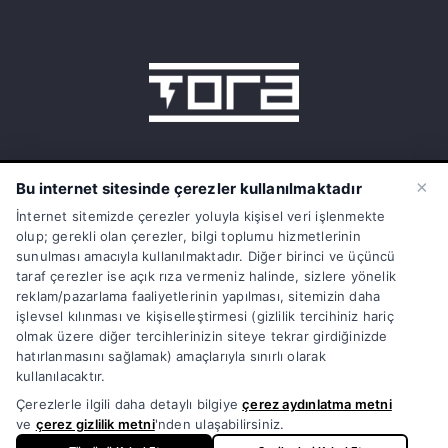
15 Temmuz Mah. 1468 Sok. No:5/31
×
Bu internet sitesinde çerezler kullanılmaktadır
Güneşli Bağcılar İstanbul Türkiye
İnternet sitemizde çerezler yoluyla kişisel veri işlenmekte
olup; gerekli olan çerezler, bilgi toplumu hizmetlerinin
info@torasarj.com
sunulması amacıyla kullanılmaktadır. Diğer birinci ve üçüncü
taraf çerezler ise açık rıza vermeniz halinde, sizlere yönelik
torateknik@hs01.kep.tr
reklam/pazarlama faaliyetlerinin yapılması, sitemizin daha
işlevsel kılınması ve kişiselleştirmesi (gizlilik tercihiniz hariç
0850 808 86 72
olmak üzere diğer tercihlerinizin siteye tekrar girdiğinizde
hatırlanmasını sağlamak) amaçlarıyla sınırlı olarak
kullanılacaktır.
Çerezlerle ilgili daha detaylı bilgiye
çerez aydınlatma metni
ve
çerez gizlilik metni
'nden ulaşabilirsiniz.
© Copyright 1998 - 2026 | Tüm Hakları Saklıdır | Powered