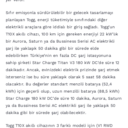
Sıfır emisyonla sürdürülebilir bir gelecek tasarlamayı
planlayan Togg, enerji tüketimiyle sınıfındaki diğer
elektrikli araçlara göre iddialı bir giriş sağladı. Togg’un
T10X akıllı cihazı, 100 km için gereken enerjiyi 22 kW’lık
bir Aurora, Saturn ya da Bussiness Serisi AC elektrikli
şarj ile yaklaşık 50 dakika gibi bir sürede elde
edebilirken Türkiye’nin en fazla DC şarj istasyonuna
sahip şirketi Star Charge Titan V3 180 kW DC’de süre 12
dakikadır. Ancak, evinizdeki elektrik prizinde şarj etmek
isterseniz ise bu süre yaklaşık olarak 5 saat 58 dakika
olacaktır. Bu değerler standart menzili batarya (52,4
kWh) için geçerli olup, uzun menzilli batarya (88,5 kWh)
Star Charge 180 kW DC’de süre 10 dakika, Aurora, Saturn
ya da Bussiness Serisi AC elektrikli şarj ile yaklaşık 50
dakika gibi bir sürede şarj olabilecektir.
Togg T10X akıllı cihazının 3 farklı modeli için (V1 RWD