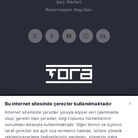
Şarj Market
Rezervasyon Koşulları
15 Temmuz Mah. 1468 Sok. No:5/31
×
Bu internet sitesinde çerezler kullanılmaktadır
Güneşli Bağcılar İstanbul Türkiye
İnternet sitemizde çerezler yoluyla kişisel veri işlenmekte
olup; gerekli olan çerezler, bilgi toplumu hizmetlerinin
info@torasarj.com
sunulması amacıyla kullanılmaktadır. Diğer birinci ve üçüncü
taraf çerezler ise açık rıza vermeniz halinde, sizlere yönelik
torateknik@hs01.kep.tr
reklam/pazarlama faaliyetlerinin yapılması, sitemizin daha