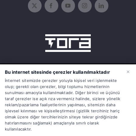
15 Temmuz Mah. 1468 Sok. No:5/31
×
Bu internet sitesinde çerezler kullanılmaktadır
Güneşli Bağcılar İstanbul Türkiye
İnternet sitemizde çerezler yoluyla kişisel veri işlenmekte
olup; gerekli olan çerezler, bilgi toplumu hizmetlerinin
info@torasarj.com
sunulması amacıyla kullanılmaktadır. Diğer birinci ve üçüncü
taraf çerezler ise açık rıza vermeniz halinde, sizlere yönelik
torateknik@hs01.kep.tr
reklam/pazarlama faaliyetlerinin yapılması, sitemizin daha
işlevsel kılınması ve kişiselleştirmesi (gizlilik tercihiniz hariç
0850 808 86 72
olmak üzere diğer tercihlerinizin siteye tekrar girdiğinizde
hatırlanmasını sağlamak) amaçlarıyla sınırlı olarak
kullanılacaktır.