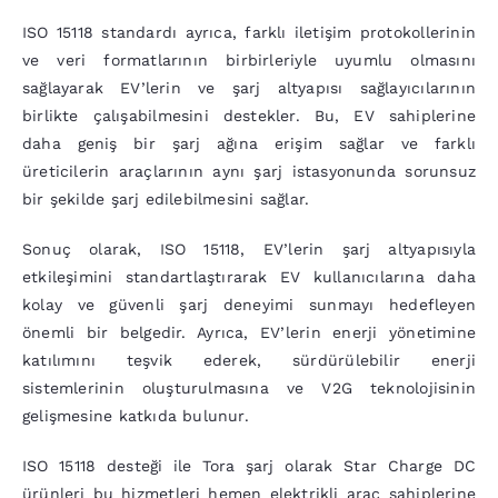
ISO 15118 standardı ayrıca, farklı iletişim protokollerinin
ve veri formatlarının birbirleriyle uyumlu olmasını
sağlayarak EV’lerin ve şarj altyapısı sağlayıcılarının
birlikte çalışabilmesini destekler. Bu, EV sahiplerine
daha geniş bir şarj ağına erişim sağlar ve farklı
üreticilerin araçlarının aynı şarj istasyonunda sorunsuz
bir şekilde şarj edilebilmesini sağlar.
Sonuç olarak, ISO 15118, EV’lerin şarj altyapısıyla
etkileşimini standartlaştırarak EV kullanıcılarına daha
kolay ve güvenli şarj deneyimi sunmayı hedefleyen
önemli bir belgedir. Ayrıca, EV’lerin enerji yönetimine
katılımını teşvik ederek, sürdürülebilir enerji
sistemlerinin oluşturulmasına ve V2G teknolojisinin
gelişmesine katkıda bulunur.
ISO 15118 desteği ile Tora şarj olarak Star Charge DC
ürünleri bu hizmetleri hemen elektrikli araç sahiplerine