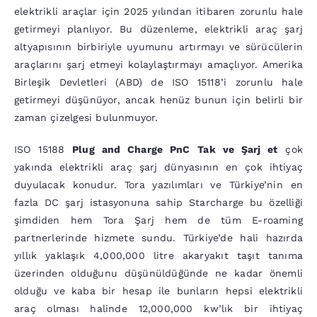
elektrikli araçlar için 2025 yılından itibaren zorunlu hale
getirmeyi planlıyor. Bu düzenleme, elektrikli araç şarj
altyapısının birbiriyle uyumunu artırmayı ve sürücülerin
araçlarını şarj etmeyi kolaylaştırmayı amaçlıyor. Amerika
Birleşik Devletleri (ABD) de ISO 15118’i zorunlu hale
getirmeyi düşünüyor, ancak henüz bunun için belirli bir
zaman çizelgesi bulunmuyor.
ISO 15188
Plug and Charge PnC
Tak ve Şarj et
çok
yakında elektrikli araç şarj dünyasının en çok ihtiyaç
duyulacak konudur. Tora yazılımları ve
Türkiye’nin en
fazla DC şarj istasyonuna sahip
Starcharge bu özelliği
şimdiden hem Tora Şarj hem de tüm E-roaming
partnerlerinde hizmete sundu. Türkiye’de hali hazırda
yıllık yaklaşık 4,000,000 litre akaryakıt taşıt tanıma
üzerinden olduğunu düşünüldüğünde ne kadar önemli
olduğu ve kaba bir hesap ile bunların hepsi elektrikli
araç olması halinde 12,000,000 kw’lık bir ihtiyaç