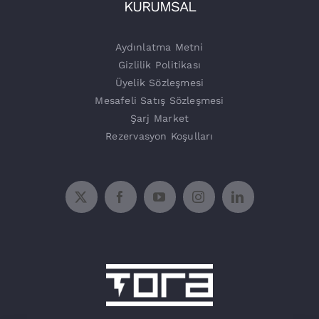
Tora Şarj
KURUMSAL
Şarj Üniteleri
Aydınlatma Metni
Gizlilik Politikası
Üyelik Sözleşmesi
Mesafeli Satış Sözleşmesi
Şarj Market
Rezervasyon Koşulları