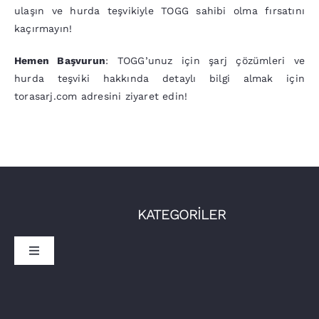
ulaşın ve hurda teşvikiyle TOGG sahibi olma fırsatını
kaçırmayın!
Hemen Başvurun
: TOGG’unuz için şarj çözümleri ve
hurda teşviki hakkında detaylı bilgi almak için
torasarj.com adresini ziyaret edin!
KATEGORİLER
Toggle
Navigation
Sürücüler
İşletmeler