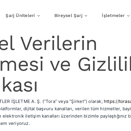
Şarj Üniteleri
Bireysel Şarj
İşletmeler
el Verilerin
Evde Şarj
İşte Şar
mesi ve Gizlili
ikası
R İŞLETME A. Ş. (“Tora” veya “Şirket”) olarak;
https://toras
atformlar, dijital başvuru kanalları, verilen tüm hizmetler, bayi 
 elektronik iletişim kanalları üzerinden bizimle paylaştığınız bi
önem veriyoruz.