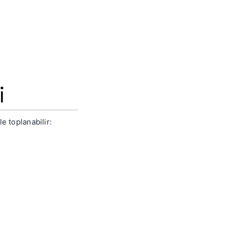
i
e toplanabilir: