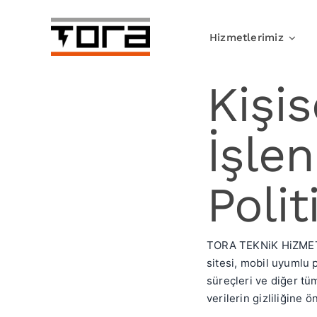
Skip
to
Hizmetlerimiz
content
Kişis
İşlen
Polit
TORA TEKNiK HiZMETLE
sitesi, mobil uyumlu pl
süreçleri ve diğer tüm
verilerin gizliliğine 