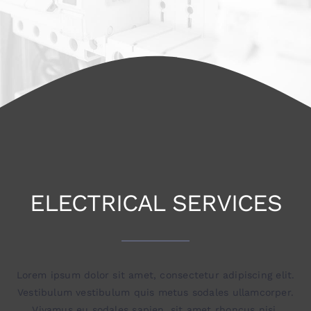
ELECTRICAL SERVICES
Lorem ipsum dolor sit amet, consectetur adipiscing elit.
Vestibulum vestibulum quis metus sodales ullamcorper.
Vivamus eu sodales sapien, sit amet rhoncus nisi.