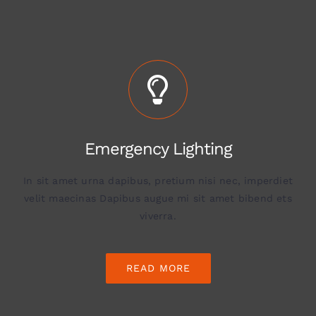
Emergency Lighting
In sit amet urna dapibus, pretium nisi nec, imperdiet
velit maecinas Dapibus augue mi sit amet bibend ets
viverra.
READ MORE