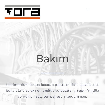
Skip
to
Toggle
content
Navigati
Hizmetlerimiz
Şarj Üniteleri
Bireysel Şarj
Bakım
İşletmeler
Tora Şarj
Sed interdum massa lacus, a porttitor risus gravida sed.
Fiyatlar
Nulla ultricies ex non sagittis vulputate. Integer fringilla
convallis risus, semper est interdum non.
Haberler