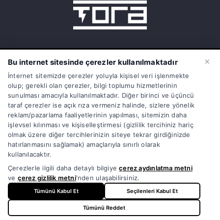
15 Temmuz Mah. 1468 Sok. No:5/31
×
Bu internet sitesinde çerezler kullanılmaktadır
Güneşli Bağcılar İstanbul Türkiye
İnternet sitemizde çerezler yoluyla kişisel veri işlenmekte
olup; gerekli olan çerezler, bilgi toplumu hizmetlerinin
info@torasarj.com
sunulması amacıyla kullanılmaktadır. Diğer birinci ve üçüncü
taraf çerezler ise açık rıza vermeniz halinde, sizlere yönelik
torateknik@hs01.kep.tr
reklam/pazarlama faaliyetlerinin yapılması, sitemizin daha
işlevsel kılınması ve kişiselleştirmesi (gizlilik tercihiniz hariç
0850 808 86 72
olmak üzere diğer tercihlerinizin siteye tekrar girdiğinizde
hatırlanmasını sağlamak) amaçlarıyla sınırlı olarak
kullanılacaktır.
Çerezlerle ilgili daha detaylı bilgiye
çerez aydınlatma metni
ve
çerez gizlilik metni
'nden ulaşabilirsiniz.
© Copyright 1998 - 2026 | Tüm Hakları Saklıdır | Powered
Tümünü Kabul Et
Seçilenleri Kabul Et
by
TORA
Tümünü Reddet