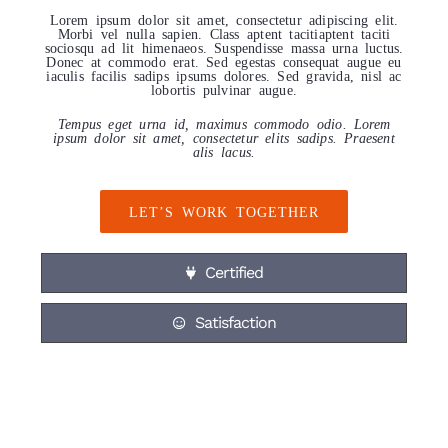
Lorem ipsum dolor sit amet, consectetur adipiscing elit.
Morbi vel nulla sapien. Class aptent tacitiaptent taciti
sociosqu ad lit himenaeos. Suspendisse massa urna luctus.
Donec at commodo erat. Sed egestas consequat augue eu
iaculis facilis sadips ipsums dolores. Sed gravida, nisl ac
lobortis pulvinar augue.
Tempus eget urna id, maximus commodo odio. Lorem
ipsum dolor sit amet, consectetur elits sadips. Praesent
alis lacus.
LET’S WORK TOGETHER
Certified
Satisfaction