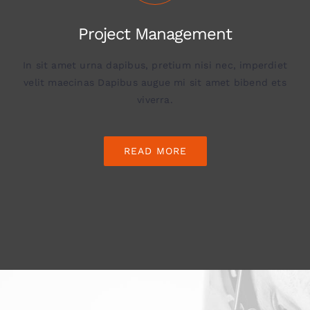
Project Management
In sit amet urna dapibus, pretium nisi nec, imperdiet
velit maecinas Dapibus augue mi sit amet bibend ets
viverra.
READ MORE