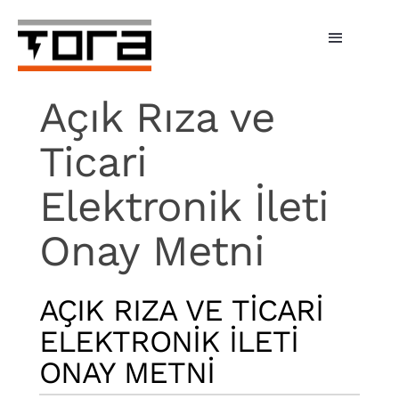
Skip
to
Toggle
content
Navigati
Hizmetlerimiz
Açık Rıza ve
Şarj Üniteleri
Ticari
Bireysel Şarj
Elektronik İleti
İşletmeler
Onay Metni
Tora Şarj
AÇIK RIZA VE TİCARİ
Fiyatlar
ELEKTRONİK İLETİ
ONAY METNİ
Haberler