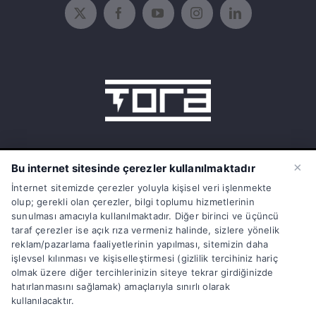
15 Temmuz Mah. 1468 Sok. No:5/31
×
Bu internet sitesinde çerezler kullanılmaktadır
Güneşli Bağcılar İstanbul Türkiye
İnternet sitemizde çerezler yoluyla kişisel veri işlenmekte
olup; gerekli olan çerezler, bilgi toplumu hizmetlerinin
info@torasarj.com
sunulması amacıyla kullanılmaktadır. Diğer birinci ve üçüncü
taraf çerezler ise açık rıza vermeniz halinde, sizlere yönelik
torateknik@hs01.kep.tr
reklam/pazarlama faaliyetlerinin yapılması, sitemizin daha
işlevsel kılınması ve kişiselleştirmesi (gizlilik tercihiniz hariç
0850 808 86 72
olmak üzere diğer tercihlerinizin siteye tekrar girdiğinizde
hatırlanmasını sağlamak) amaçlarıyla sınırlı olarak
kullanılacaktır.